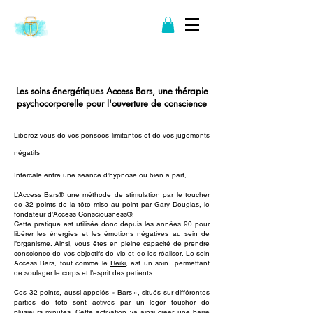
Les soins énergétiques Access Bars, une thérapie
psychocorporelle pour l'ouverture de conscience
Li
bérez-vous d
e vos pensées limitantes et de vos jugements
négatifs
Intercalé entre une séance d'hypnose ou bien à part,
L’Access Bars® une méthode de stimulation par le toucher
de 32 points de la tête mise au point par Gary Douglas, le
fondateur d’Access Consciousness®.
Cette pratique est utilisée donc depuis les année
s 90 p
our
libérer les énergies et les émotions négatives au sein de
l’organisme. Ainsi, vous êtes en pleine capacité de prendre
conscience de v
os objectifs de vie et de les réaliser. Le soin
Access Bars, tout comme le
Reiki
, est un soin permettant
de soulager le corps et l’esprit des patients.
Ces 32 points, aussi appelés « Bars », situés sur différentes
parties de tête sont activés par u
n léger toucher de
plusieurs minutes. Cette activation va ainsi créer une barre