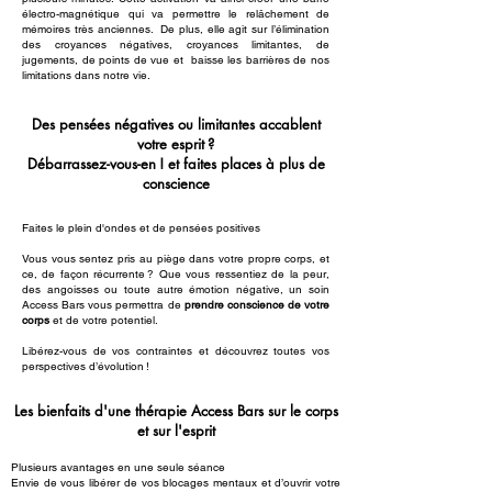
électro-magnétique qui va permettre le relâchement de
mémoires très anciennes. De plus, elle agit sur l’élimination
des croyances négatives, croyances limitantes, de
jugements, de points de vue et baisse les barrières de nos
limitations dans notre vie.
Des pensées négatives ou limitantes accablent
votre esprit ?
Débarrassez-vous-en ! et faites places à plus de
conscience
Faites le plein d'ondes et de pensées positives
Vous vous sentez pris au piège dans votre propre corps, et
ce, de façon récurrente ? Que vous ressentiez de la peur,
des angoisses ou toute autre émotion négative, un soin
Access Bars vous permettra de
prendre conscience de votre
corps
et de votre potentiel.
Libérez-vous de vos contraintes et découvrez toutes vos
perspectives d’évolution !
Les bienfaits d'une thérapie Access Bars sur le corps
et sur l'esprit
Plusieurs avantages en une seule séance
Envie de vous libérer de vos blocages mentaux et d’ouvrir votre