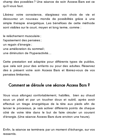
champ des possibles ? Une séance de soin Access Bars est ce
qu’il vous faut.
Libérez votre
conscience, élargissez vos choix de vie et
découvrez un nouveau monde de possibilités grâce à une
simple thérapie énergétique. Les bénéfices de cette méthode
sont visibles sur le court, moyen et long terme, comme :
le relâchement musculaire ;
l’apaisement des pensées ;
un regain d’énergie ;
une amélioration du sommeil ;
une diminution de l’hyperactivité…
Cette prestation est adaptée pour différents types de publics,
que cela soit pour des enfants ou pour des adultes. Réservez
dès à présent votre soin Access Bars et libérez-vous de vos
pensées limitantes.
Comment se déroule une séance Access Bars ?
Vous vous allongez confortablement, habillés, bien au chaud
sous un plaid et par un toucher doux et subtil, après avoir
effectué un tirage énergétique de la tête aux pieds afin de
lancer le processus, je vais activer différents points de chaque
côté de votre tête dans le but de faire circuler un courant
d'énergie. (Une séance Access Bars dure environ une heure).
Enfin, la séance se terminera par un moment d'é
change, sur vos
ressentis.